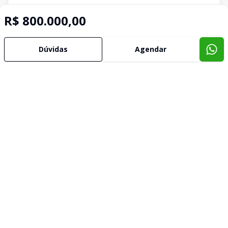
R$ 800.000,00
Dúvidas
Agendar
Imóveis semelhantes
Confira imóveis semelhantes
Cód:
GI580
Comparar
Có