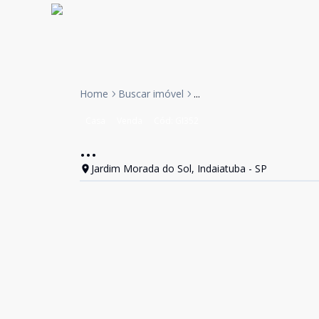
Home
Buscar imóvel
...
Casa
Venda
Cód:
GI352
...
Jardim Morada do Sol, Indaiatuba - SP