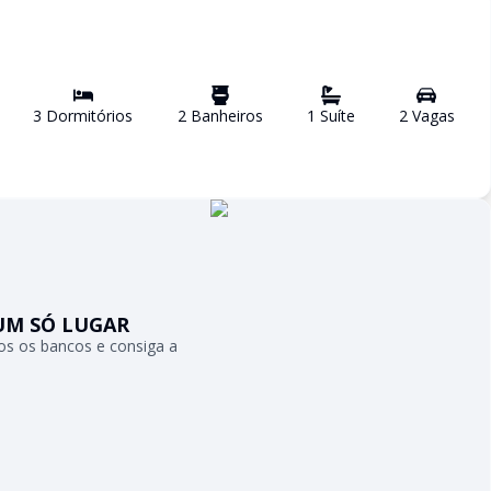
3
Dormitório
s
2
Banheiro
s
1
Suíte
2
Vaga
s
UM SÓ LUGAR
s os bancos e consiga a