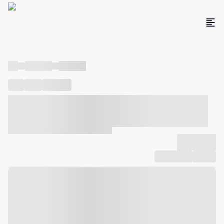
----
----- -----
----- -----
----
-----
---- ------
----- ----- -- ------ ---- ---- -- ----- ----- -----
--- ------
----- ----- -- ------ ----- ----- -- ------
-------------
Compartilhar
Favorito