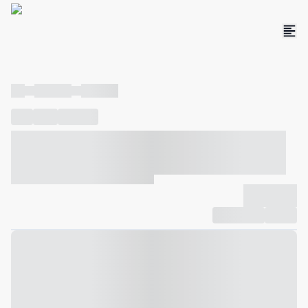
----
----- -----
----- -----
----
-----
---- ------
----- ----- -- ------ ---- ---- -- ----- ----- -----
--- ------
----- ----- -- ------ ----- ----- -- ------
-------------
Compartilhar
Favorito