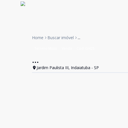
Home
Buscar imóvel
...
Terreno Misto
Venda
Cód:
GI425
...
Jardim Paulista III, Indaiatuba - SP