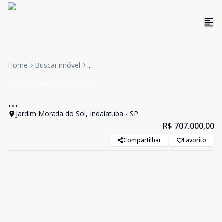
Home
Buscar imóvel
...
Casa
Venda
Cód:
GI196
...
Jardim Morada do Sol, Indaiatuba - SP
R$ 707.000,00
Compartilhar
Favorito