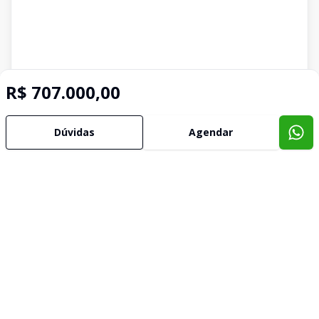
R$ 707.000,00
Dúvidas
Agendar
Imóveis semelhantes
Confira imóveis semelhantes
Cód:
GI224
Comparar
Có